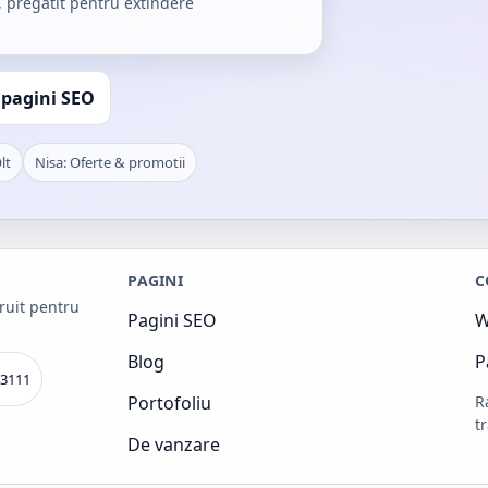
, pregatit pentru extindere
 pagini SEO
lt
Nisa: Oferte & promotii
PAGINI
C
truit pentru
Pagini SEO
W
Blog
P
3111
Portofoliu
R
t
De vanzare