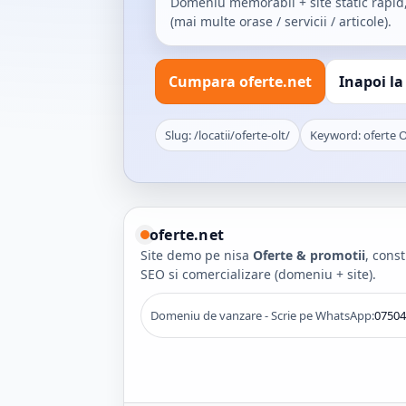
Domeniu memorabil + site static rapid
(mai multe orase / servicii / articole).
Cumpara oferte.net
Inapoi la
Slug: /locatii/oferte-olt/
Keyword: oferte O
oferte.net
Site demo pe nisa
Oferte & promotii
, cons
SEO si comercializare (domeniu + site).
Domeniu de vanzare - Scrie pe WhatsApp:
07504