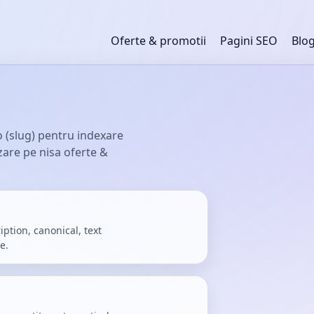
Oferte & promotii
Pagini SEO
Blo
 (slug) pentru indexare
nzare pe nisa oferte &
iption, canonical, text
e.