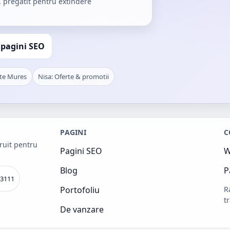
, pregatit pentru extindere
 pagini SEO
rte Mures
Nisa: Oferte & promotii
PAGINI
C
truit pentru
Pagini SEO
W
Blog
P
3111
Portofoliu
R
t
De vanzare