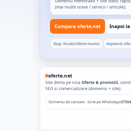
Domeniu memorabil + site static rapid
(mai multe orase / servicii / articole).
Cumpara oferte.net
Inapoi la
Slug: /locatii/oferte-mures/
Keyword: ofe
oferte.net
Site demo pe nisa
Oferte & promotii
, cons
SEO si comercializare (domeniu + site).
Domeniu de vanzare - Scrie pe WhatsApp:
07504