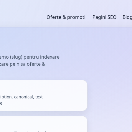
Oferte & promotii
Pagini SEO
Blo
emo (slug) pentru indexare
nzare pe nisa oferte &
iption, canonical, text
e.