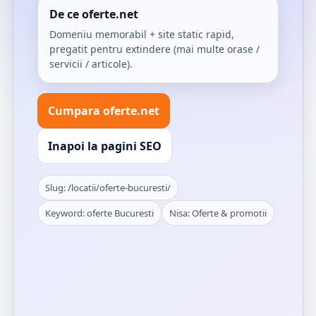
De ce oferte.net
Domeniu memorabil + site static rapid,
pregatit pentru extindere (mai multe orase /
servicii / articole).
Cumpara oferte.net
Inapoi la pagini SEO
Slug: /locatii/oferte-bucuresti/
Keyword: oferte Bucuresti
Nisa: Oferte & promotii