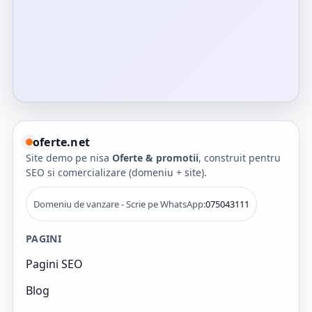
oferte.net
Site demo pe nisa
Oferte & promotii
, construit pentru
SEO si comercializare (domeniu + site).
Domeniu de vanzare - Scrie pe WhatsApp:
075043111
PAGINI
Pagini SEO
Blog